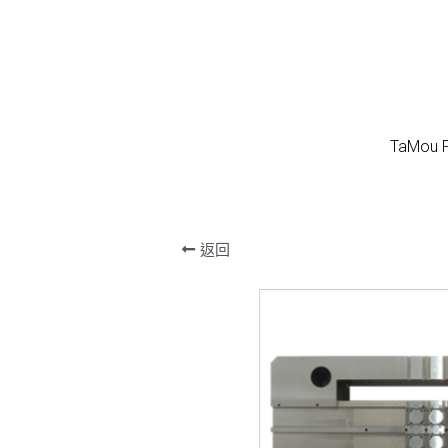
TaMou P
TaMou P
返回