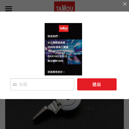
TaMou Precision
返回
產品
機器
計畫中的項目
關於我們
送出
聯繫我們
中文
中文
De